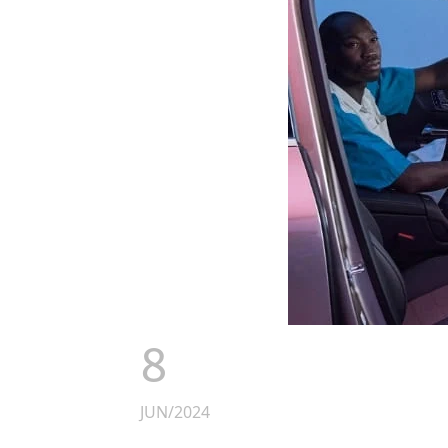
8
JUN/2024