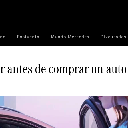
ine
Postventa
Mundo Mercedes
Diveusados
r antes de comprar un auto 