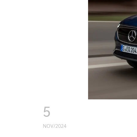
5
NOV/2024