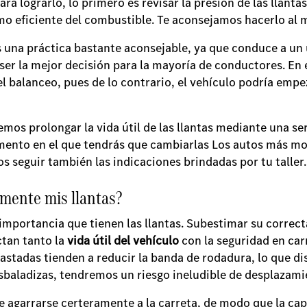
ara lograrlo, lo primero es revisar la presión de las llant
mo eficiente del combustible. Te aconsejamos hacerlo al 
 es una práctica bastante aconsejable, ya que conduce a u
ser la mejor decisión para la mayoría de conductores. En 
el balanceo, pues de lo contrario, el vehículo podría empe
emos prolongar la vida útil de las llantas mediante una se
omento en el que tendrás que cambiarlas Los autos más mo
 seguir también las indicaciones brindadas por tu taller
rmente mis llantas?
mportancia que tienen las llantas. Subestimar su correct
ctan tanto la
vida útil del vehículo
con la seguridad en car
gastadas tienden a reducir la banda de rodadura, lo que di
sbaladizas, tendremos un riesgo ineludible de desplazam
e agarrarse certeramente a la carreta, de modo que la cap