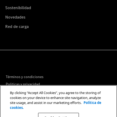
Sostenibilidad
Novedades
Red de carga
Términos y condiciones
Politicas y privacidad
Libro de reclamaciones
By clicking “Accept All Cookies”, you agree to the storing of
cookies on your device to enhance site navigation, analyze
Preferencias de Cookies
site usage, and assist in our marketing efforts.
Política de
cookies.
© 2026. Mercedes-Benz AG.