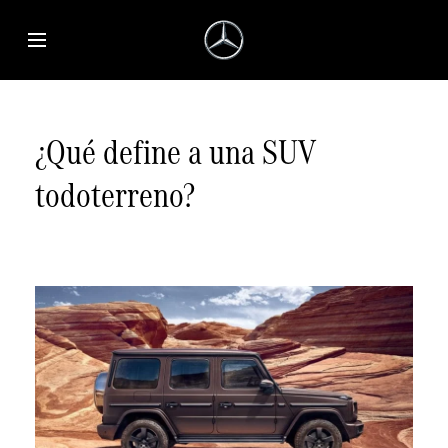
Saltar al contenido principal
Abrir menú de accesibilidad
¿Qué define a una SUV
todoterreno?