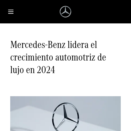
Saltar al contenido principal
Abrir menú de accesibilidad
Mercedes-Benz lidera el
crecimiento automotriz de
lujo en 2024