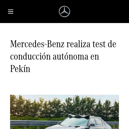
Saltar al contenido principal
Abrir menú de accesibilidad
Mercedes-Benz realiza test de
conducción autónoma en
Pekín