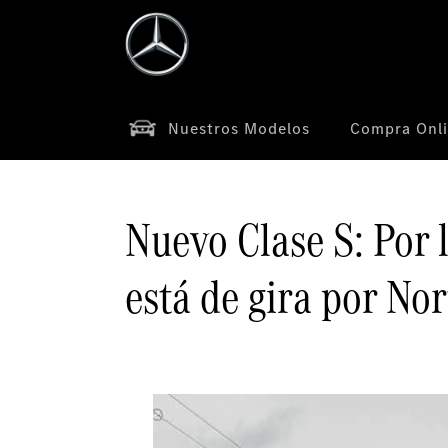
Saltar al contenido principal
Abrir menú de accesibilidad
Nuestros Modelos
Compra Onl
Nuevo Clase S: Por 
está de gira por No