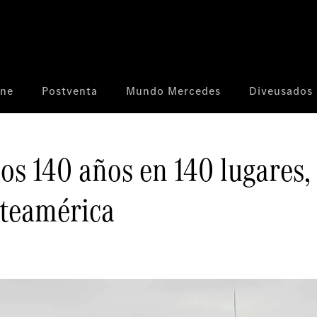
ine
Postventa
Mundo Mercedes
Diveusados
los 140 años en 140 lugares
rteamérica