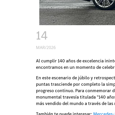
14
MAR/2026
Al cumplir 140 años de excelencia inint
encontramos en un momento de celebrac
En este escenario de júbilo y retrospec
puntas trasciende por completo la simpl
progreso continuo. Para conmemorar de 
monumental travesía titulada "140 años 
más vendido del mundo a través de las
También te puede interesar:
Mercedes-B