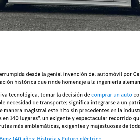
errumpida desde la genial invención del automóvil por Car
ión histórica que rinde homenaje a la ingeniería alema
tiva tecnológica, tomar la decisión de
comprar un auto
con
e necesidad de transporte; significa integrarse a un patr
manera magistral este hito sin precedentes en la indust
en 140 lugares", un exigente y espectacular recorrido qu
 rutas más emblemáticas, exigentes y majestuosas de tod
enz 140 años: Historia y Futuro eléctrico