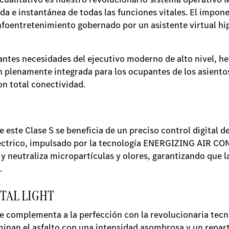
da e instantánea de todas las funciones vitales. El impon
nfoentretenimiento gobernado por un asistente virtual h
antes necesidades del ejecutivo moderno de alto nivel, 
n plenamente integrada para los ocupantes de los asientos
n total conectividad.
 este Clase S se beneficia de un preciso control digital d
eléctrico, impulsado por la tecnología ENERGIZING AIR C
r y neutraliza micropartículas y olores, garantizando que 
.
GITAL LIGHT
se complementa a la perfección con la revolucionaria tecn
uminan el asfalto con una intensidad asombrosa y un repar