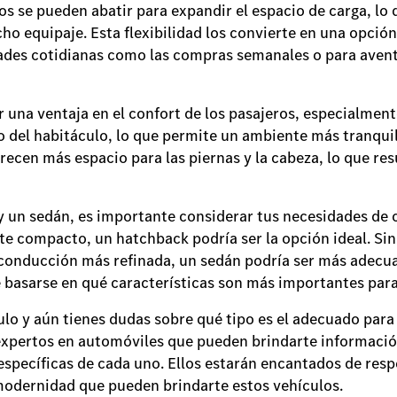
os se pueden abatir para expandir el espacio de carga, lo 
cho equipaje. Esta flexibilidad los convierte en una opció
dades cotidianas como las compras semanales o para avent
una ventaja en el confort de los pasajeros, especialmente 
o del habitáculo, lo que permite un ambiente más tranquil
recen más espacio para las piernas y la cabeza, lo que re
y un sedán, es importante considerar tus necesidades de c
uete compacto, un hatchback podría ser la opción ideal. Si
 conducción más refinada, un sedán podría ser más adecu
e basarse en qué características son más importantes para t
o y aún tienes dudas sobre qué tipo es el adecuado para t
expertos en automóviles que pueden brindarte informaci
 específicas de cada uno. Ellos estarán encantados de res
 modernidad que pueden brindarte estos vehículos.