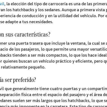
vil
, la elección del tipo de carrocería es una de las prime
an los hatchbacks y los sedanes. Aunque a primera vista 
eriencia de conducción y en la utilidad del vehículo. Por 
 se adapte a tus necesidades.
n sus características?
ener una puerta trasera que incluye la ventana, la cual se 
spacio de los pasajeros, lo que permite una mayor versatil
hbacks tienden a ser más compactos, lo que los hace idea
or quienes buscan un vehículo práctico y eficiente, pero
e relativamente pequeño.
a ser preferido?
il que generalmente tiene cuatro puertas y un compartim
eparación física entre el espacio del pasajero y el área d
edanes suelen ser más largos que los hatchbacks, lo que s
sencia más imponente en la carretera. Este tipo de carroce