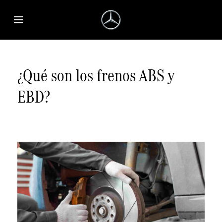
Saltar al contenido principal
Abrir menú de accesibilidad
¿Qué son los frenos ABS y
EBD?