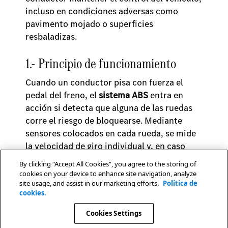
incluso en condiciones adversas como
pavimento mojado o superficies
resbaladizas.
1.- Principio de funcionamiento
Cuando un conductor pisa con fuerza el
pedal del freno, el
sistema ABS
entra en
acción si detecta que alguna de las ruedas
corre el riesgo de bloquearse. Mediante
sensores colocados en cada rueda, se mide
la velocidad de giro individual y, en caso
necesario, el sistema modula la presión del
By clicking “Accept All Cookies”, you agree to the storing of
freno de forma automática y continua. Esta
cookies on your device to enhance site navigation, analyze
acción se realiza varias veces por segundo,
site usage, and assist in our marketing efforts.
Política de
cookies.
evitando el bloqueo y permitiendo una
frenada más segura y controlada.
Cookies Settings