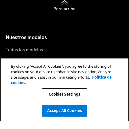
Para arriba
Nuestros modelos
Todos los modelos
Sedán
By clicking “Accept All Cookies”, you agree to the storing of
SUV
cookies on your device to enhance site navigation, analyze
site usage, and assist in our marketing efforts.
Política de
Coupé
cookies.
Vehículos Eléctricos
Cookies Settings
Mercedes-AMG
Accept All Cookies
Postventa
Agenda tu cita en taller
Agenda tu cita en taller
Cotizador
Cotizador
Test drive
Test drive
Compra online
Compra online
Concesionarios
Concesionarios
Llamado a Revisión - Recall