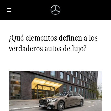
Saltar al contenido principal
Abrir menú de accesibilidad
¿Qué elementos definen a los
verdaderos autos de lujo?