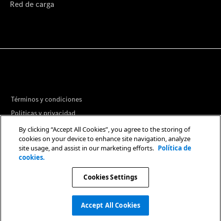
Red de carga
Términos y condiciones
Politicas y privacidad
Libro de reclamaciones
By clicking “Accept All Cookies”, you agree to the storing of
cookies on your device to enhance site navigation, analyze
Preferencias de Cookies
site usage, and assist in our marketing efforts.
Política de
cookies.
© 2026. Mercedes-Benz AG.
Cookies Settings
Accept All Cookies
Agenda tu cita en taller
Agenda tu cita en taller
Cotizador
Cotizador
Test drive
Test drive
Compra online
Compra online
Concesionarios
Concesionarios