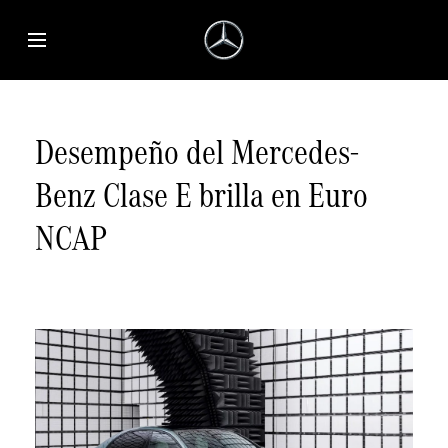
Saltar al contenido principal
Abrir menú de accesibilidad
Desempeño del Mercedes-
Benz Clase E brilla en Euro
NCAP