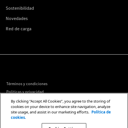
Sostenibilidad
Novedades
Red de carga
Términos y condiciones
Politicas y privacidad
Libro de reclamaciones
By clicking “Accept All Cookies”, you agree to the storing of
cookies on your device to enhance site navigation, analyze
Preferencias de Cookies
site usage, and assist in our marketing efforts.
Política de
cookies.
© 2026. Mercedes-Benz AG.