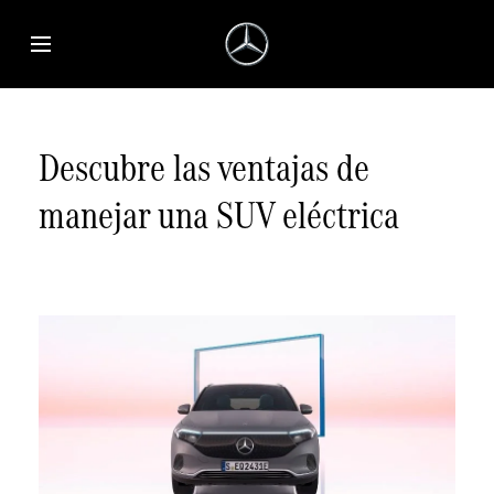
Saltar al contenido principal
Abrir menú de accesibilidad
Descubre las ventajas de
manejar una SUV eléctrica