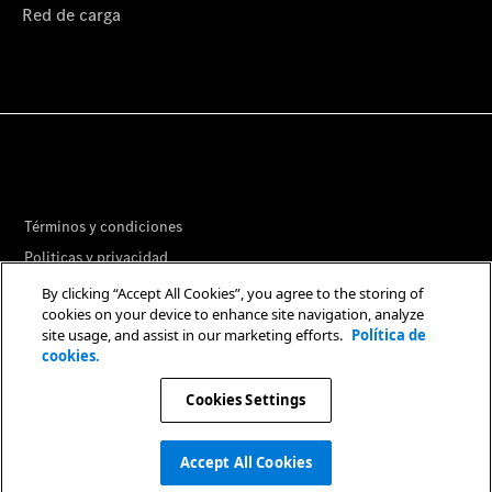
Red de carga
Términos y condiciones
Politicas y privacidad
Libro de reclamaciones
By clicking “Accept All Cookies”, you agree to the storing of
cookies on your device to enhance site navigation, analyze
Preferencias de Cookies
site usage, and assist in our marketing efforts.
Política de
cookies.
© 2026. Mercedes-Benz AG.
Cookies Settings
Accept All Cookies
Agenda tu cita en taller
Agenda tu cita en taller
Cotizador
Cotizador
Test drive
Test drive
Compra online
Compra online
Concesionarios
Concesionarios