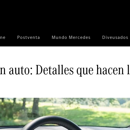
ine
Postventa
Mundo Mercedes
Diveusados
n auto: Detalles que hacen l