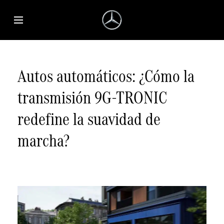
Saltar al contenido principal
Abrir menú de accesibilidad
Autos automáticos: ¿Cómo la
transmisión 9G-TRONIC
redefine la suavidad de
marcha?