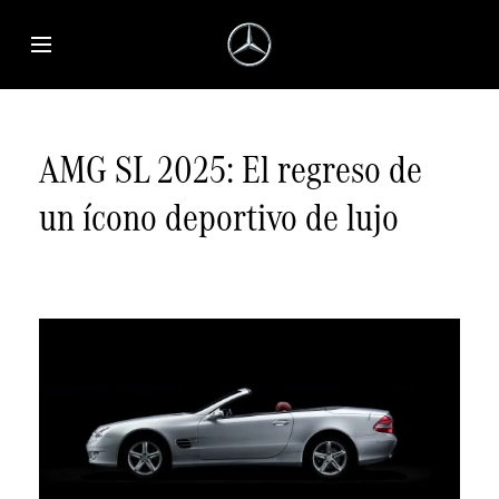
Saltar al contenido principal
Abrir menú de accesibilidad
AMG SL 2025: El regreso de
un ícono deportivo de lujo