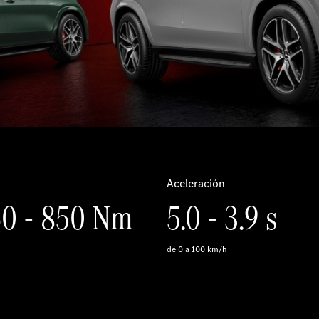
a
Aceleración
0 - 850 Nm
5.0 - 3.9 s
de 0 a 100 km/h