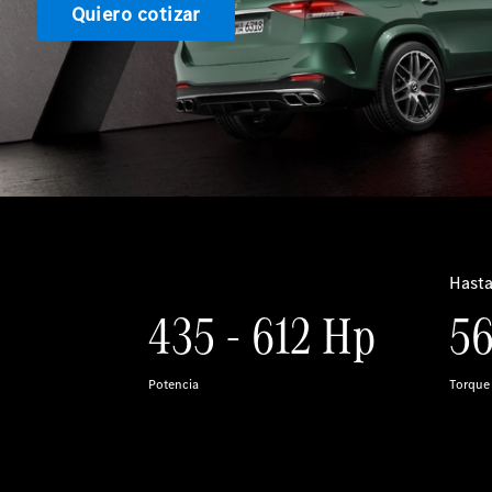
Quiero cotizar
Hast
435 - 612 Hp
56
Potencia
Torque