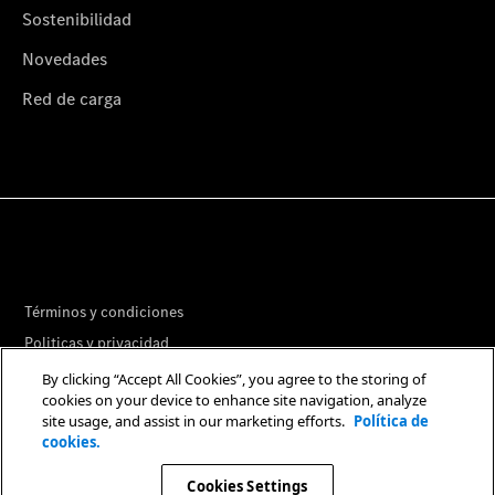
Sostenibilidad
Novedades
Red de carga
Términos y condiciones
Politicas y privacidad
Libro de reclamaciones
By clicking “Accept All Cookies”, you agree to the storing of
cookies on your device to enhance site navigation, analyze
Preferencias de Cookies
site usage, and assist in our marketing efforts.
Política de
cookies.
© 2026. Mercedes-Benz AG.
Cookies Settings