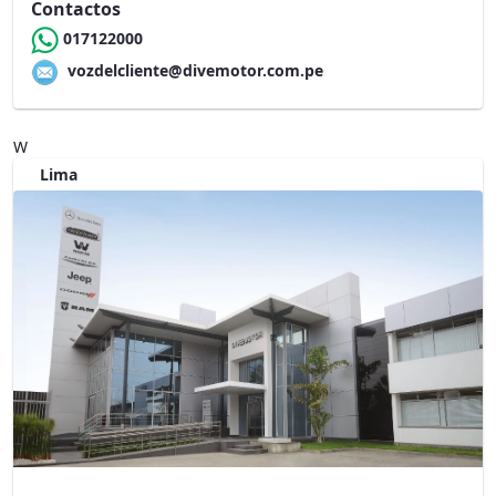
Contactos
017122000
vozdelcliente@divemotor.com.pe
W
Lima