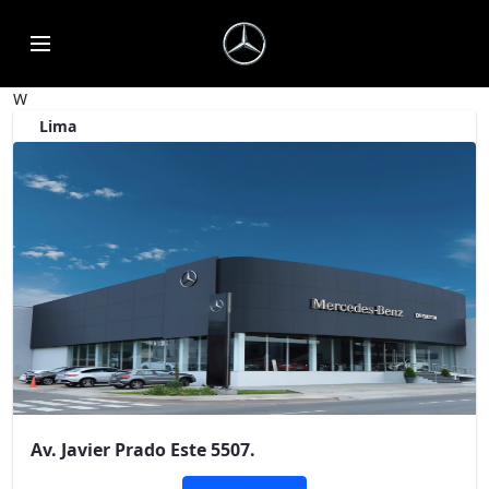
Saltar al contenido principal
Abrir menú de accesibilidad
W
Lima
Av. Javier Prado Este 5507.