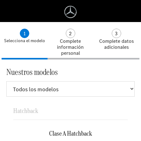
Saltar al contenido principal
Abrir menú de accesibilidad
1
2
3
Selecciona el modelo
Complete
Complete datos
información
adicionales
personal
Nuestros modelos
Hatchback
Clase A Hatchback